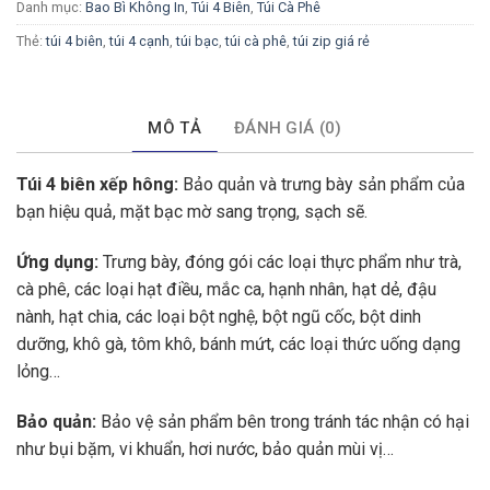
Danh mục:
Bao Bì Không In
,
Túi 4 Biên
,
Túi Cà Phê
Thẻ:
túi 4 biên
,
túi 4 cạnh
,
túi bạc
,
túi cà phê
,
túi zip giá rẻ
MÔ TẢ
ĐÁNH GIÁ (0)
Túi 4 biên xếp hông:
Bảo quản và trưng bày sản phẩm của
bạn hiệu quả, mặt bạc mờ sang trọng, sạch sẽ.
Ứng dụng:
Trưng bày, đóng gói các loại thực phẩm như trà,
cà phê, các loại hạt điều, mắc ca, hạnh nhân, hạt dẻ, đậu
nành, hạt chia, các loại bột nghệ, bột ngũ cốc, bột dinh
dưỡng, khô gà, tôm khô, bánh mứt, các loại thức uống dạng
lỏng…
Bảo quản:
Bảo vệ sản phẩm bên trong tránh tác nhận có hại
như bụi bặm, vi khuẩn, hơi nước, bảo quản mùi vị…