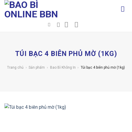
Chuyển
đến
nội
dung
TÚI BẠC 4 BIÊN PHỦ MỜ (1KG)
Trang chủ
›
Sản phẩm
›
Bao Bì Không In
›
Túi bạc 4 biên phủ mờ (1kg)