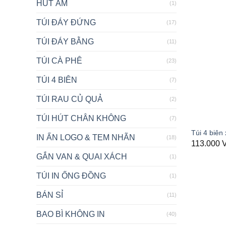
HÚT ẨM
(1)
TÚI ĐÁY ĐỨNG
(17)
TÚI ĐÁY BẰNG
(11)
TÚI CÀ PHÊ
(23)
TÚI 4 BIÊN
(7)
TÚI RAU CỦ QUẢ
(2)
TÚI HÚT CHÂN KHÔNG
(7)
Túi 4 biên
IN ẤN LOGO & TEM NHÃN
(18)
113.000
GẮN VAN & QUAI XÁCH
(1)
TÚI IN ỐNG ĐỒNG
(1)
BÁN SỈ
(11)
BAO BÌ KHÔNG IN
(40)