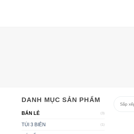
Chuyển
đến
nội
dung
DANH MỤC SẢN PHẨM
Sắp xếp
BÁN LẺ
(3)
TÚI 3 BIÊN
(1)