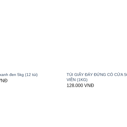
TÚI GIẤY ĐÁY ĐỨNG CÓ CỬA S
 xanh đen 5kg (12 túi)
VIỀN (1KG)
VNĐ
128.000
VNĐ