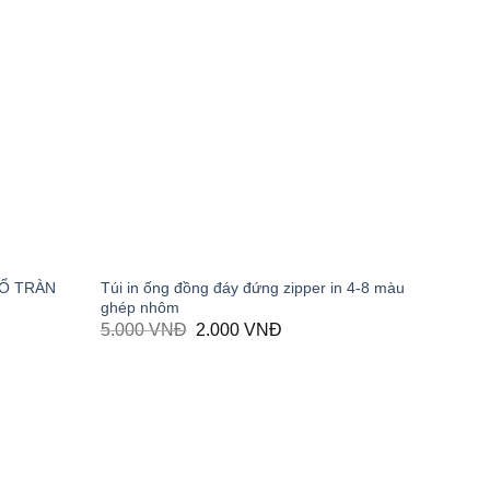
Ổ TRÀN
Túi in ống đồng đáy đứng zipper in 4-8 màu
ghép nhôm
5.000
VNĐ
Giá
2.000
VNĐ
Giá
gốc
hiện
là:
tại
5.000 VNĐ.
là:
2.000 VNĐ.