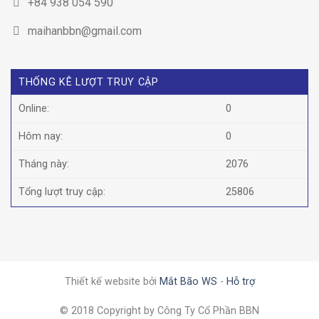
+84 938 054 590
maihanbbn@gmail.com
THỐNG KÊ LƯỢT TRUY CẬP
Online:
0
Hôm nay:
0
Tháng này:
2076
Tổng lượt truy cập:
25806
Thiết kế website bởi
Mắt Bão WS
-
Hỗ trợ
© 2018 Copyright by Công Ty Cổ Phần BBN