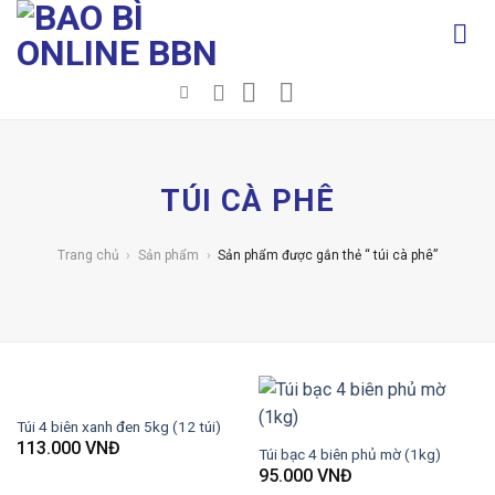
Chuyển
đến
nội
dung
TÚI CÀ PHÊ
Trang chủ
›
Sản phẩm
›
Sản phẩm được gắn thẻ “ túi cà phê”
Túi 4 biên xanh đen 5kg (12 túi)
113.000
VNĐ
Túi bạc 4 biên phủ mờ (1kg)
95.000
VNĐ