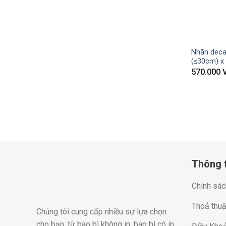
Nhãn decal
(≤30cm) x
570.000
Thông t
Chính sác
Thoả thuậ
Chúng tôi cung cấp nhiều sự lựa chọn
cho bạn, từ bao bì không in, bao bì có in