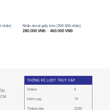
0 nhãn)
Nhãn decal giấy tròn (300-500 nhãn)
280.000
VNĐ
460.000
VNĐ
–
THỐNG KÊ LƯỢT TRUY CẬP
Online:
0
Tây
 HCM
Hôm nay:
19
Tháng này:
2245