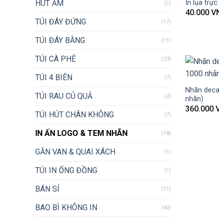
In lụa trực 
HÚT ẨM
(1)
40.000
V
TÚI ĐÁY ĐỨNG
(17)
TÚI ĐÁY BẰNG
(11)
TÚI CÀ PHÊ
(23)
TÚI 4 BIÊN
(7)
Nhãn decal
TÚI RAU CỦ QUẢ
(2)
nhãn)
360.000
TÚI HÚT CHÂN KHÔNG
(7)
IN ẤN LOGO & TEM NHÃN
(18)
GẮN VAN & QUAI XÁCH
(1)
TÚI IN ỐNG ĐỒNG
(1)
BÁN SỈ
(11)
BAO BÌ KHÔNG IN
(40)