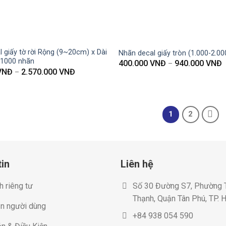
 giấy tờ rời Rộng (9~20cm) x Dài
Nhãn decal giấy tròn (1.000-2.00
 1000 nhãn
400.000
VNĐ
940.000
VNĐ
–
VNĐ
2.570.000
VNĐ
–
1
2
in
Liên hệ
h riêng tư
Số 30 Đường S7, Phường 
Thạnh, Quận Tân Phú, TP.
n người dùng
+84 938 054 590