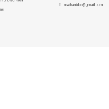
n & Điều Kiện
maihanbbn@gmail.com
tôi