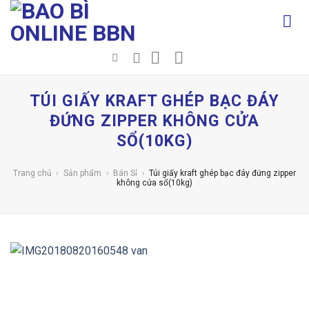
Chuyển
đến
nội
dung
TÚI GIẤY KRAFT GHÉP BẠC ĐÁY
ĐỨNG ZIPPER KHÔNG CỬA
SỔ(10KG)
Trang chủ
›
Sản phẩm
›
Bán Sỉ
›
Túi giấy kraft ghép bạc đáy đứng zipper
không cửa sổ(10kg)