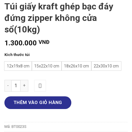
Túi giấy kraft ghép bạc đáy
đứng zipper không cửa
sổ(10kg)
1.300.000
VNĐ
Kích thước túi
12x19x8 cm
15x22x10 cm
18x26x10 cm
22x30x10 cm
Túi giấy kraft ghép bạc đáy đứng zipper không cửa sổ(10kg) s
THÊM VÀO GIỎ HÀNG
Mã:
BT0023S