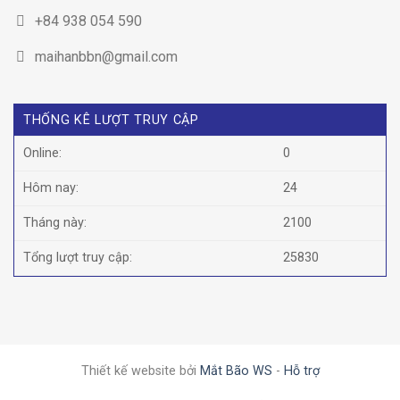
+84 938 054 590
maihanbbn@gmail.com
THỐNG KÊ LƯỢT TRUY CẬP
Online:
0
Hôm nay:
24
Tháng này:
2100
Tổng lượt truy cập:
25830
Thiết kế website bởi
Mắt Bão WS
-
Hỗ trợ