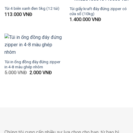
Túi 4 biên xanh đen 5kg (12 túi)
Túi giấy kraft đáy đứng zipper có
cửa sổ (10kg)
113.000
VNĐ
1.400.000
VNĐ
Túi in ống đồng đáy đứng zipper
in 4-8 màu ghép nhôm
5.000
VNĐ
Giá
2.000
VNĐ
Giá
gốc
hiện
là:
tại
5.000 VNĐ.
là:
2.000 VNĐ.
Chúng tôi cung cấp nhiều sự lựa chọn cho bạn, từ bao bì